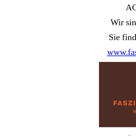
A
Wir si
Sie fin
www.fas